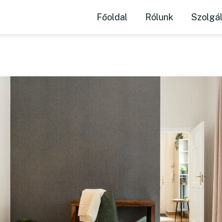
n lakás Erzséb
Főoldal
Rólunk
Szolgá