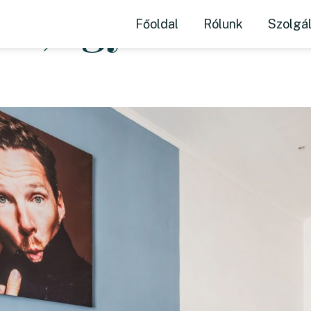
ás, egyedi tema
Főoldal
Rólunk
Szolgá